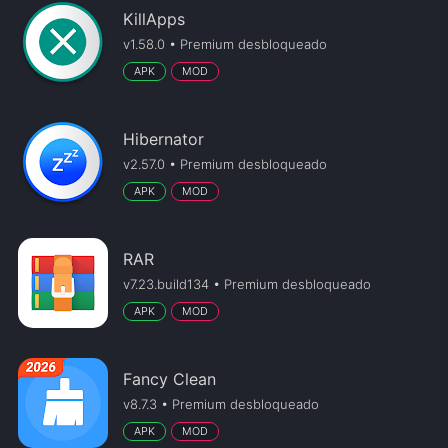
KillApps
v1.58.0 • Premium desbloqueado
APK
MOD
Hibernator
v2.57.0 • Premium desbloqueado
APK
MOD
RAR
v7.23.build134 • Premium desbloqueado
APK
MOD
Fancy Clean
v8.7.3 • Premium desbloqueado
APK
MOD