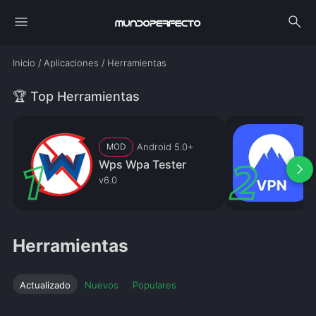
menu
search
Inicio
/
Aplicaciones
/
Herramientas
🏆 Top Herramientas
Android 5.0+
MOD
Wps Wpa Tester
arrow_forward_ios
v6.0
v
Herramientas
Actualizado
Nuevos
Populares