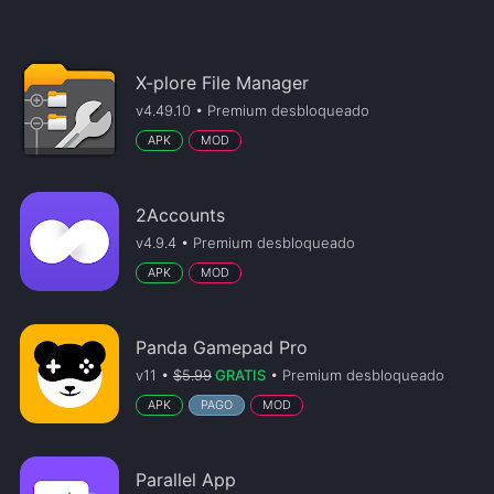
X-plore File Manager
v4.49.10 • Premium desbloqueado
APK
MOD
2Accounts
v4.9.4 • Premium desbloqueado
APK
MOD
Panda Gamepad Pro
v11 •
$5.99
GRATIS
• Premium desbloqueado
APK
PAGO
MOD
Parallel App