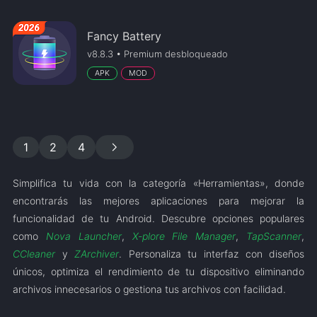
Fancy Battery
v8.8.3 • Premium desbloqueado
APK
MOD
chevron_right
1
2
4
Simplifica tu vida con la categoría «Herramientas», donde
encontrarás las mejores aplicaciones para mejorar la
funcionalidad de tu Android. Descubre opciones populares
como
Nova Launcher
,
X-plore File Manager
,
TapScanner
,
CCleaner
y
ZArchiver
. Personaliza tu interfaz con diseños
únicos, optimiza el rendimiento de tu dispositivo eliminando
archivos innecesarios o gestiona tus archivos con facilidad.