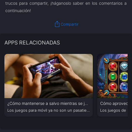
trucos para compartir, ¡háganoslo saber en los comentarios a
continuación!
ios_share
Compartir
APPS RELACIONADAS
¿Cómo mantenerse a salvo mientras se juega a juegos para móvil?
Los juegos para móvil ya no son un pasatiempo menor....