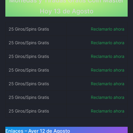
Monedas y Tiradas Gratis Coin Master
Hoy 13 de Agosto
25 Giros/Spins Gratis
Reclamarlo ahora
25 Giros/Spins Gratis
Reclamarlo ahora
25 Giros/Spins Gratis
Reclamarlo ahora
25 Giros/Spins Gratis
Reclamarlo ahora
25 Giros/Spins Gratis
Reclamarlo ahora
25 Giros/Spins Gratis
Reclamarlo ahora
25 Giros/Spins Gratis
Reclamarlo ahora
Enlaces – Ayer 12 de Agosto