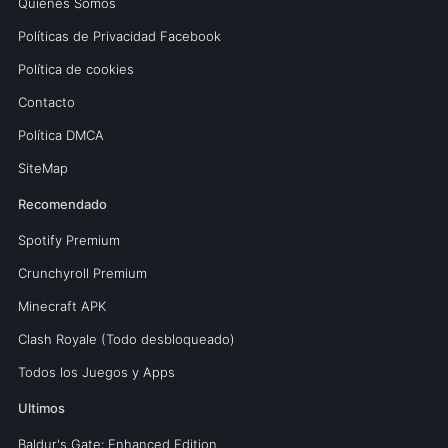
Quienes Somos
Políticas de Privacidad Facebook
Política de cookies
Contacto
Política DMCA
SiteMap
Recomendado
Spotify Premium
Crunchyroll Premium
Minecraft APK
Clash Royale (Todo desbloqueado)
Todos los Juegos y Apps
Ultimos
Baldur's Gate: Enhanced Edition