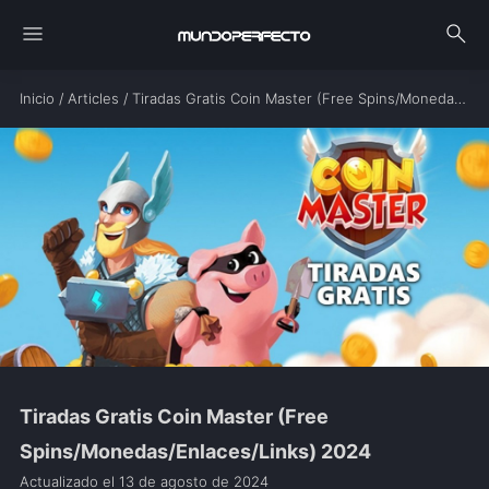
menu
search
Inicio
/
Articles
/
Tiradas Gratis Coin Master (Free Spins/Monedas/Enlaces/Links) 2024
Tiradas Gratis Coin Master (Free
Spins/Monedas/Enlaces/Links) 2024
Actualizado el
13 de agosto de 2024