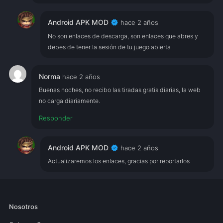
verified
Android APK MOD
hace 2 años
No son enlaces de descarga, son enlaces que abres y
debes de tener la sesión de tu juego abierta
Norma
hace 2 años
Buenas noches, no recibo las tiradas gratis diarias, la web
no carga diariamente.
Responder
verified
Android APK MOD
hace 2 años
Actualizaremos los enlaces, gracias por reportarlos
Nosotros