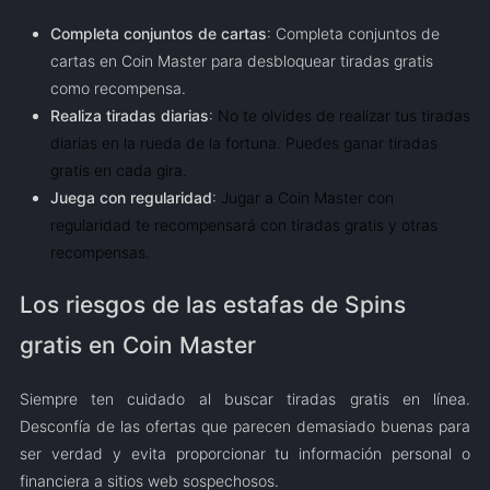
Completa conjuntos de cartas
: Completa conjuntos de
cartas en Coin Master para desbloquear tiradas gratis
como recompensa.
Realiza tiradas diarias
:
No te olvides de realizar tus tiradas
diarias en la rueda de la fortuna. Puedes ganar tiradas
gratis en cada gira.
Juega con regularidad
:
Jugar a Coin Master con
regularidad te recompensará con tiradas gratis y otras
recompensas.
Los riesgos de las estafas de Spins
gratis en Coin Master
Siempre ten cuidado al buscar tiradas gratis en línea.
Desconfía de las ofertas que parecen demasiado buenas para
ser verdad y evita proporcionar tu información personal o
financiera a sitios web sospechosos.