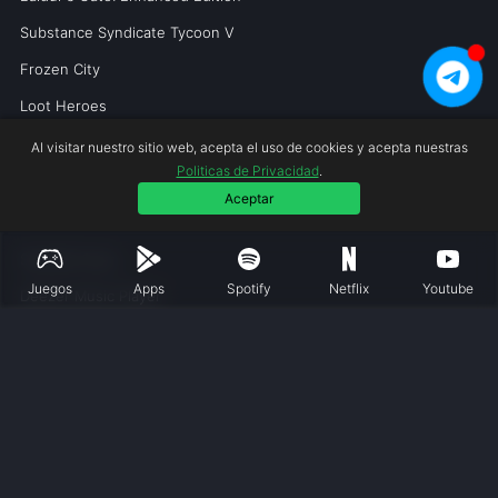
Substance Syndicate Tycoon V
Frozen City
Loot Heroes
Infantry Attack
Al visitar nuestro sitio web, acepta el uso de cookies y acepta nuestras
Politicas de Privacidad
.
My First Summer Car: Mechanic
Aceptar
Trending
Stumble Guys
Juegos
Apps
Spotify
Netflix
Youtube
Deezer Music Player
Wattpad
YouTube
YouTube Music
Magis TV Pro