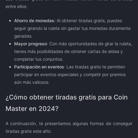
entre ellos:
Ahorro de monedas:
Al obtener tiradas gratis, puedes
seguir girando la ruleta sin gastar tus monedas duramente
ganadas.
Mayor progreso
: Con más oportunidades de girar la ruleta,
tienes más posibilidades de obtener cartas de aldea y
completar tus conjuntos.
Participación en eventos
: Las tiradas gratis te permiten
participar en eventos especiales y competir por premios
aún más valiosos.
¿Cómo obtener tiradas gratis para Coin
Master en 2024?
A continuación, te presentamos algunas formas de conseguir
tiradas gratis este año: