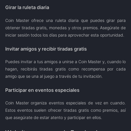
Girar la ruleta diaria
Coin Master ofrece una ruleta diaria que puedes girar para
obtener tiradas gratis, monedas y otros premios. Asegúrate de
iniciar sesión todos los días para aprovechar esta oportunidad.
Invitar amigos y recibir tiradas gratis
Puedes invitar a tus amigos a unirse a Coin Master y, cuando lo
hagan, recibirás tiradas gratis como recompensa por cada
amigo que se una al juego a través de tu invitación.
Participar en eventos especiales
Coin Master organiza eventos especiales de vez en cuando.
Estos eventos suelen ofrecer tiradas gratis como premios, así
que asegúrate de estar atento y participar en ellos.