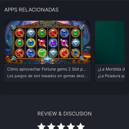
APPS RELACIONADAS
Cómo aprovechar Fortune gems 2 Slot para encontrar las mejores combinaciones
Los juegos de slot basados en gemas destacan por sus...
REVIEW & DISCUSION