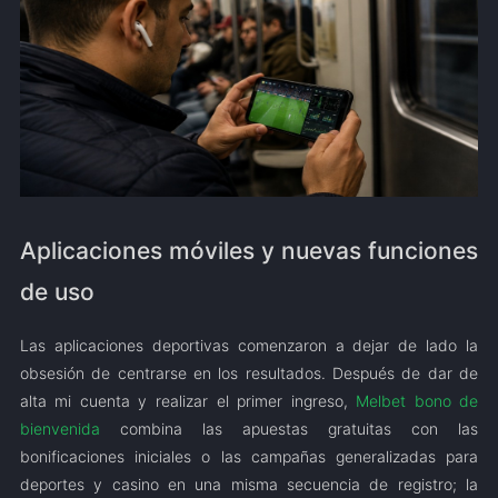
Aplicaciones móviles y nuevas funciones
de uso
Las aplicaciones deportivas comenzaron a dejar de lado la
obsesión de centrarse en los resultados. Después de dar de
alta mi cuenta y realizar el primer ingreso,
Melbet bono de
bienvenida
combina las apuestas gratuitas con las
bonificaciones iniciales o las campañas generalizadas para
deportes y casino en una misma secuencia de registro; la