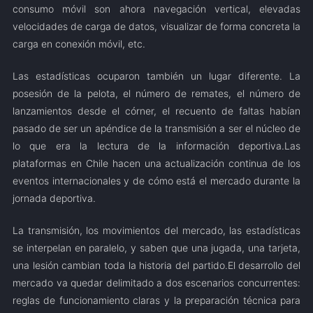
consumo móvil son ahora navegación vertical, elevadas
velocidades de carga de datos, visualizar de forma concreta la
carga en conexión móvil, etc.
Las estadísticas ocuparon también un lugar diferente. La
posesión de la pelota, el número de remates, el número de
lanzamientos desde el córner, el recuento de faltas habían
pasado de ser un apéndice de la transmisión a ser el núcleo de
lo que era la lectura de la información deportiva.Las
plataformas en Chile hacen una actualización continua de los
eventos internacionales y de cómo está el mercado durante la
jornada deportiva.
La transmisión, los movimientos del mercado, las estadísticas
se interpelan en paralelo, y saben que una jugada, una tarjeta,
una lesión cambian toda la historia del partido.El desarrollo del
mercado va quedar delimitado a dos escenarios concurrentes:
reglas de funcionamiento claras y la preparación técnica para