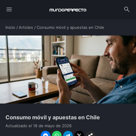
menu
search
Inicio
/
Articles
/
Consumo móvil y apuestas en Chile
Consumo móvil y apuestas en Chile
Actualizado el
18 de mayo de 2026