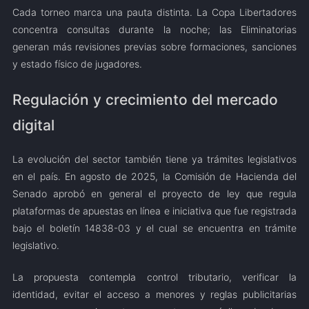
Cada torneo marca una pauta distinta. La Copa Libertadores
concentra consultas durante la noche; las Eliminatorias
generan más revisiones previas sobre formaciones, sanciones
y estado físico de jugadores.
Regulación y crecimiento del mercado
digital
La evolución del sector también tiene ya trámites legislativos
en el país. En agosto de 2025, la Comisión de Hacienda del
Senado aprobó en general el proyecto de ley que regula
plataformas de apuestas en línea e iniciativa que fue registrada
bajo el boletín 14838-03 y el cual se encuentra en trámite
legislativo.
La propuesta contempla control tributario, verificar la
identidad, evitar el acceso a menores y reglas publicitarias