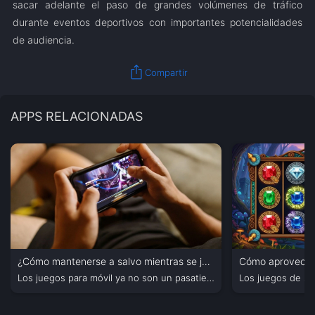
sacar adelante el paso de grandes volúmenes de tráfico
durante eventos deportivos con importantes potencialidades
de audiencia.
ios_share
Compartir
APPS RELACIONADAS
¿Cómo mantenerse a salvo mientras se juega a juegos para móvil?
Los juegos para móvil ya no son un pasatiempo menor....