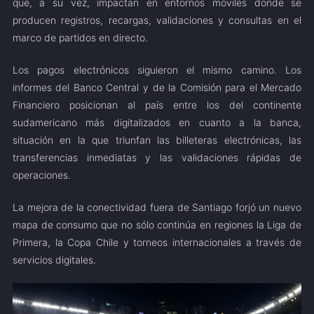
que, a su vez, impactan en entornos móviles donde se
producen registros, recargas, validaciones y consultas en el
marco de partidos en directo.
Los pagos electrónicos siguieron el mismo camino. Los
informes del Banco Central y de la Comisión para el Mercado
Financiero posicionan al país entre los del continente
sudamericano más digitalizados en cuanto a la banca,
situación en la que triunfan las billeteras electrónicas, las
transferencias inmediatas y las validaciones rápidas de
operaciones.
La mejora de la conectividad fuera de Santiago forjó un nuevo
mapa de consumo que no sólo continúa en regiones la Liga de
Primera, la Copa Chile y torneos internacionales a través de
servicios digitales.