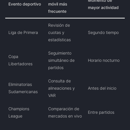
Momento de
Evento deportivo
móvil más
mayor actividad
frecuente
Revisión de
Liga de Primera
cuotas y
Segundo tiempo
estadísticas
Seguimiento
Copa
simultáneo de
Horario nocturno
Libertadores
partidos
Consulta de
Eliminatorias
alineaciones y
Antes del inicio
Sudamericanas
VAR
Champions
Comparación de
Entre partidos
League
mercados en vivo