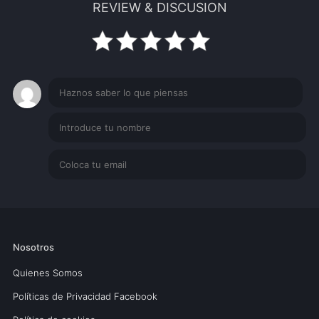
REVIEW & DISCUSION
Nosotros
Quienes Somos
Políticas de Privacidad Facebook