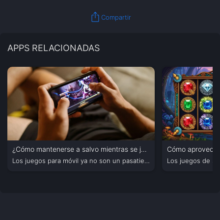
ios_share
Compartir
APPS RELACIONADAS
¿Cómo mantenerse a salvo mientras se juega a juegos para móvil?
Los juegos para móvil ya no son un pasatiempo menor....