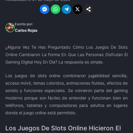
Escrito por:
Carlos Rojas
¿Alguna Vez Te Has Preguntado Cómo Los Juegos De Slots
Online Cambiaron La Forma En Que Las Personas Disfrutan El
Gaming Digital Hoy En Día? La respuesta es simple.
Los juegos de slots online combinaron jugabilidad sencilla,
acceso móvil, temas coloridos, animaciones fluidas, efectos de
sonido y funciones especiales. Se volvieron parte del gaming
moderno porque son fáciles de entender y funcionan bien en
teléfonos, tabletas y computadoras para adultos en lugares
donde el juego online está permitido.
Los Juegos De Slots Online Hicieron El