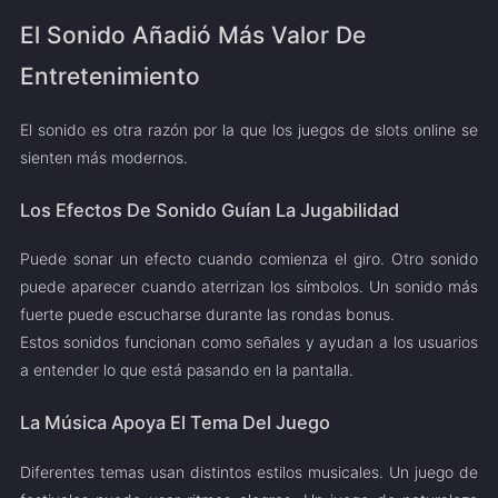
El Sonido Añadió Más Valor De
Entretenimiento
El sonido es otra razón por la que los juegos de slots online se
sienten más modernos.
Los Efectos De Sonido Guían La Jugabilidad
Puede sonar un efecto cuando comienza el giro. Otro sonido
puede aparecer cuando aterrizan los símbolos. Un sonido más
fuerte puede escucharse durante las rondas bonus.
Estos sonidos funcionan como señales y ayudan a los usuarios
a entender lo que está pasando en la pantalla.
La Música Apoya El Tema Del Juego
Diferentes temas usan distintos estilos musicales. Un juego de