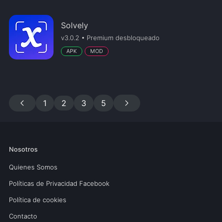
Solvely
v3.0.2 • Premium desbloqueado
APK
MOD
chevron_left
chevron_right
1
2
3
5
Nosotros
Quienes Somos
Políticas de Privacidad Facebook
Política de cookies
Contacto