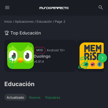
menu
search
Inicio
/
Aplicaciones
/
Educación
/
Page 2
🏆 Top Educación
Android 10+
MOD
Duolingo
arrow_forward_ios
v6.91.4
v
Educación
Actualizado
Nuevos
Populares