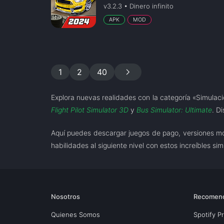
v3.2.3 • Dinero infinito
APK
MOD
chevron_right
1
2
40
Explora nuevas realidades con la categoría «Simulac
Flight Pilot Simulator 3D
y
Bus Simulator: Ultimate
. D
Aquí puedes descargar juegos de pago, versiones modi
habilidades al siguiente nivel con estos increíbles si
Nosotros
Recomen
Quienes Somos
Spotify 