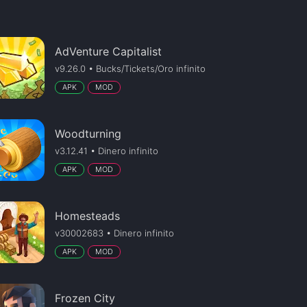
AdVenture Capitalist
v9.26.0 • Bucks/Tickets/Oro infinito
APK
MOD
Woodturning
v3.12.41 • Dinero infinito
APK
MOD
Homesteads
v30002683 • Dinero infinito
APK
MOD
Frozen City