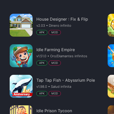
House Designer : Fix & Flip
v2.03 • Dinero infinito
APK
MOD
Idle Farming Empire
v1.51.0 • Oro/Diamantes infinitos
APK
MOD
Tap Tap Fish - Abyssrium Pole
v1.98.0 • Salud infinita
APK
MOD
Idle Prison Tycoon