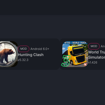
An
MOD
Android 6.0+
MOD
World Tru
Hunting Clash
Simulato
v5.32.3
v1.426