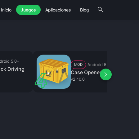
search
Inicio
Juegos
Aplicaciones
Blog
droid 5.0+
Android 5.0+
MOD
ck Driving
Case Opener
arrow_forward_ios
r
v2.40.0