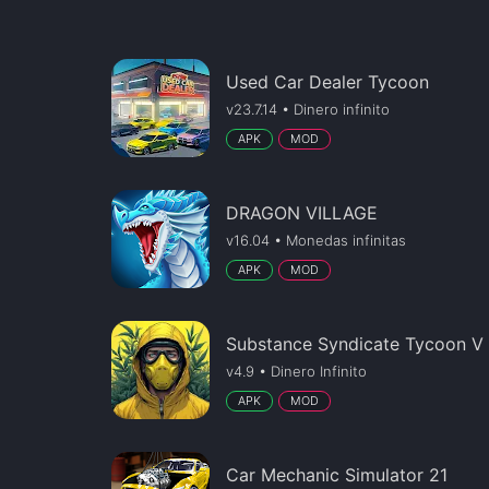
Used Car Dealer Tycoon
v23.7.14 • Dinero infinito
APK
MOD
DRAGON VILLAGE
v16.04 • Monedas infinitas
APK
MOD
Substance Syndicate Tycoon V
v4.9 • Dinero Infinito
APK
MOD
Car Mechanic Simulator 21