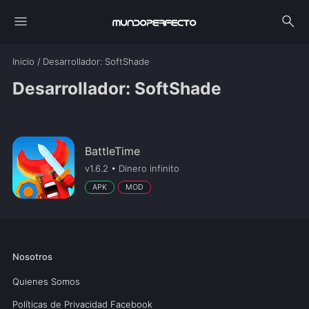
menu
search
Inicio
/
Desarrollador
: SoftShade
Desarrollador: SoftShade
BattleTime
v1.6.2 • Dinero infinito
APK
MOD
Nosotros
Quienes Somos
Políticas de Privacidad Facebook