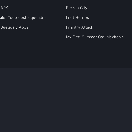
 APK
Frozen City
yale (Todo desbloqueado)
Loot Heroes
s Juegos y Apps
Infantry Attack
My First Summer Car: Mechanic