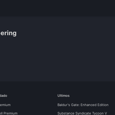
eering
dado
Ultimos
Premium
Baldur's Gate: Enhanced Edition
oll Premium
Substance Syndicate Tycoon V