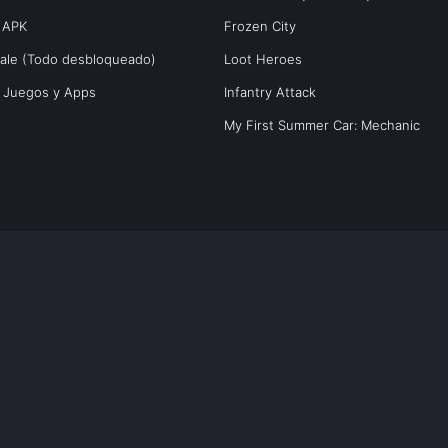
 APK
Frozen City
yale (Todo desbloqueado)
Loot Heroes
s Juegos y Apps
Infantry Attack
My First Summer Car: Mechanic