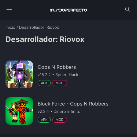
menu
search
Inicio
/
Desarrollador
: Riovox
Desarrollador: Riovox
Cops N Robbers
v15.2.2 • Speed Hack
APK
MOD
Block Force - Cops N Robbers
v2.2.4 • Dinero infinito
APK
MOD