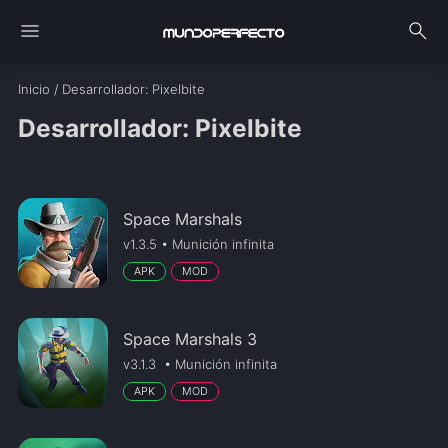
menu
search
Inicio
/
Desarrollador
: Pixelbite
Desarrollador: Pixelbite
Space Marshals
v1.3.5 • Munición infinita
APK
MOD
Space Marshals 3
v3.1.3 • Munición infinita
APK
MOD