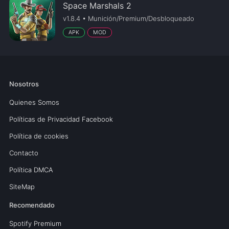
Space Marshals 2
v1.8.4 • Munición/Premium/Desbloqueado
APK
MOD
Nosotros
Quienes Somos
Políticas de Privacidad Facebook
Política de cookies
Contacto
Política DMCA
SiteMap
Recomendado
Spotify Premium