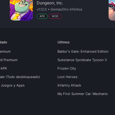
Dungeon, Inc.
v1.12.0 • Gemas/Oro infinitos
APK
MOD
dado
Ultimos
Premium
Baldur's Gate: Enhanced Edition
oll Premium
Substance Syndicate Tycoon V
 APK
Frozen City
yale (Todo desbloqueado)
Loot Heroes
s Juegos y Apps
Infantry Attack
My First Summer Car: Mechanic