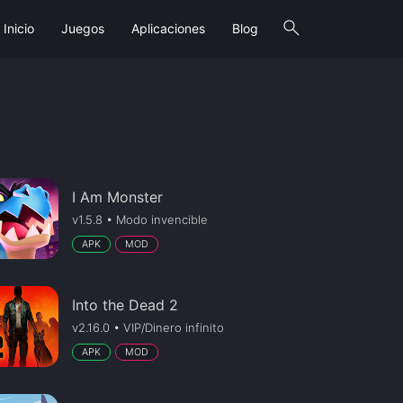
search
Inicio
Juegos
Aplicaciones
Blog
I Am Monster
v1.5.8 • Modo invencible
APK
MOD
Into the Dead 2
v2.16.0 • VIP/Dinero infinito
APK
MOD