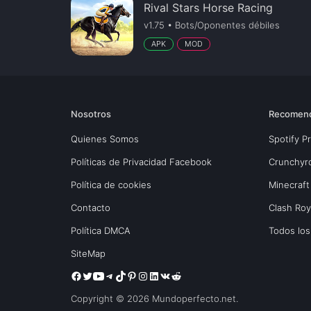
Rival Stars Horse Racing
v1.75 • Bots/Oponentes débiles
APK
MOD
Nosotros
Recomen
Quienes Somos
Spotify 
Políticas de Privacidad Facebook
Crunchyr
Política de cookies
Minecraft
Contacto
Clash Ro
Política DMCA
Todos lo
SiteMap
Copyright © 2026 Mundoperfecto.net.