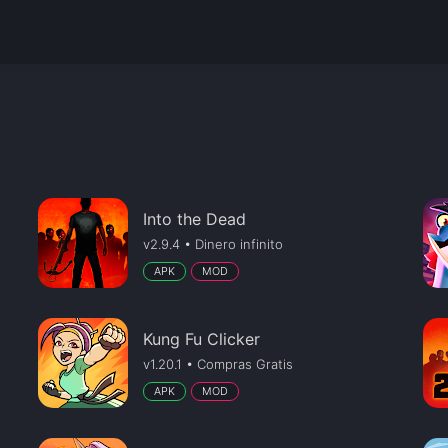
Into the Dead
v2.9.4 • Dinero infinito
APK
MOD
Kung Fu Clicker
v1.20.1 • Compras Gratis
APK
MOD