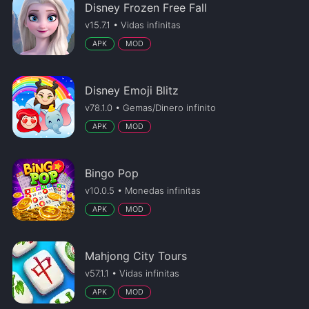
Disney Frozen Free Fall
v15.7.1 • Vidas infinitas
APK
MOD
Disney Emoji Blitz
v78.1.0 • Gemas/Dinero infinito
APK
MOD
Bingo Pop
v10.0.5 • Monedas infinitas
APK
MOD
Mahjong City Tours
v57.1.1 • Vidas infinitas
APK
MOD