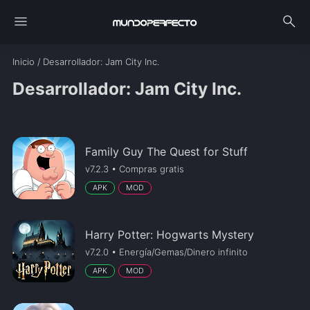
menu
search
Inicio
/
Desarrollador
: Jam City Inc.
Desarrollador: Jam City Inc.
Family Guy The Quest for Stuff
v7.2.3 • Compras gratis
APK
MOD
Harry Potter: Hogwarts Mystery
v7.2.0 • Energía/Gemas/Dinero infinito
APK
MOD