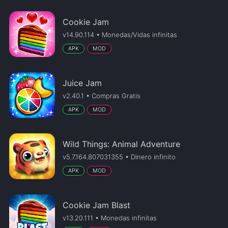
Cookie Jam
v14.90.114 • Monedas/Vidas infinitas
APK
MOD
Juice Jam
v2.40.1 • Compras Gratis
APK
MOD
Wild Things: Animal Adventure
v5.7.164.807031355 • Dinero infinito
APK
MOD
Cookie Jam Blast
v13.20.111 • Monedas infinitas