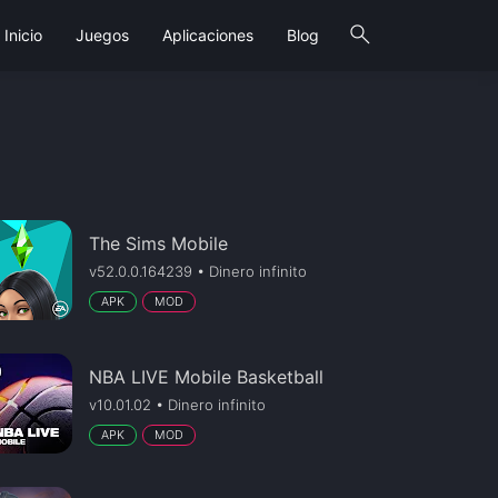
search
Inicio
Juegos
Aplicaciones
Blog
The Sims Mobile
v52.0.0.164239 • Dinero infinito
APK
MOD
NBA LIVE Mobile Basketball
v10.01.02 • Dinero infinito
APK
MOD