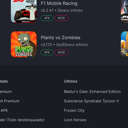
F1 Mobile Racing
v5.2.47 • Dinero infinito
APK
MOD
Plants vs Zombies
v3.17.0 • Sol/Dinero infinito
APK
MOD
dado
Ultimos
Premium
Baldur's Gate: Enhanced Edition
oll Premium
Substance Syndicate Tycoon V
 APK
Frozen City
yale (Todo desbloqueado)
Loot Heroes