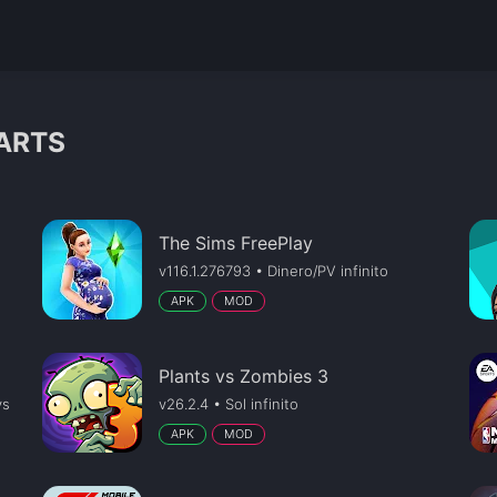
 ARTS
The Sims FreePlay
v116.1.276793 • Dinero/PV infinito
APK
MOD
Plants vs Zombies 3
ys
v26.2.4 • Sol infinito
APK
MOD