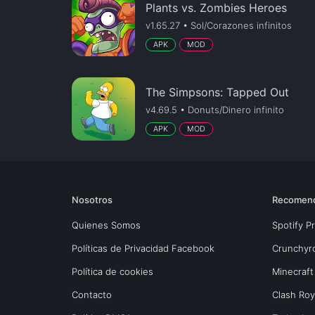
Plants vs. Zombies Heroes
v1.65.27 • Sol/Corazones infinitos
APK
MOD
The Simpsons: Tapped Out
v4.69.5 • Donuts/Dinero infinito
APK
MOD
Nosotros
Recomen
Quienes Somos
Spotify 
Políticas de Privacidad Facebook
Crunchyr
Política de cookies
Minecraft
Contacto
Clash Ro