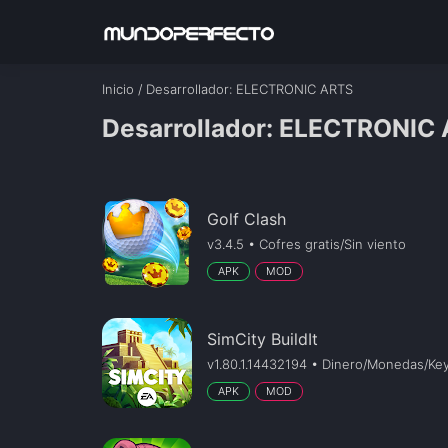
Inicio
/
Desarrollador
: ELECTRONIC ARTS
Desarrollador: ELECTRONIC
Golf Clash
v3.4.5 • Cofres gratis/Sin viento
APK
MOD
SimCity BuildIt
v1.80.1.14432194 • Dinero/Monedas/Ke
APK
MOD