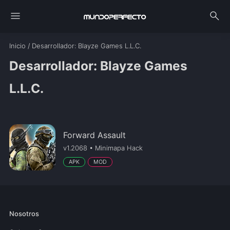
menu
search
Inicio
/
Desarrollador
: Blayze Games L.L.C.
Desarrollador: Blayze Games
L.L.C.
Forward Assault
v1.2068 • Minimapa Hack
APK
MOD
Nosotros