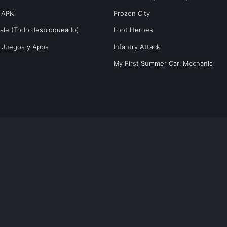
 APK
Frozen City
yale (Todo desbloqueado)
Loot Heroes
s Juegos y Apps
Infantry Attack
My First Summer Car: Mechanic