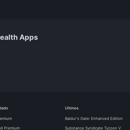
Health Apps
dado
Ultimos
Premium
Baldur's Gate: Enhanced Edition
oll Premium
Substance Syndicate Tycoon V