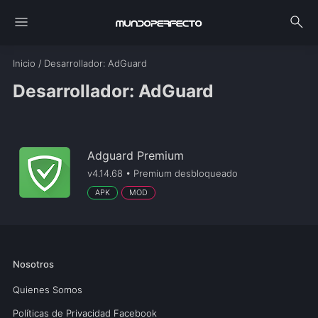
menu
search
Inicio
/
Desarrollador
: AdGuard
Desarrollador: AdGuard
Adguard Premium
v4.14.68 • Premium desbloqueado
APK
MOD
Nosotros
Quienes Somos
Políticas de Privacidad Facebook