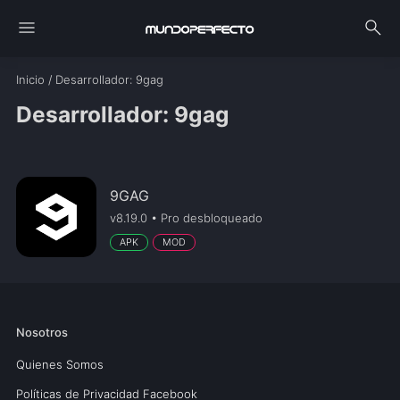
menu
search
Inicio
/
Desarrollador
: 9gag
Desarrollador: 9gag
9GAG
v8.19.0 • Pro desbloqueado
APK
MOD
Nosotros
Quienes Somos
Políticas de Privacidad Facebook