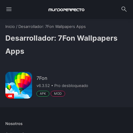
menu
search
Inicio
/
Desarrollador
: 7Fon Wallpapers Apps
Desarrollador: 7Fon Wallpapers
Apps
7Fon
v6.3.52 • Pro desbloqueado
APK
MOD
Nosotros