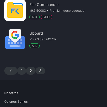
File Commander
v9.3.50083 • Premium desbloqueado
APK
MOD
Gboard
v17.2.3.895242737
APK
chevron_left
1
2
3
Nosotros
Quienes Somos