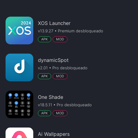
XOS Launcher
v13.9.27 • Premium desbloqueado
APK
MOD
dynamicSpot
v2.01 • Pro desbloqueado
APK
MOD
One Shade
v18.5.11 • Pro desbloqueado
APK
MOD
Ai Wallpapers