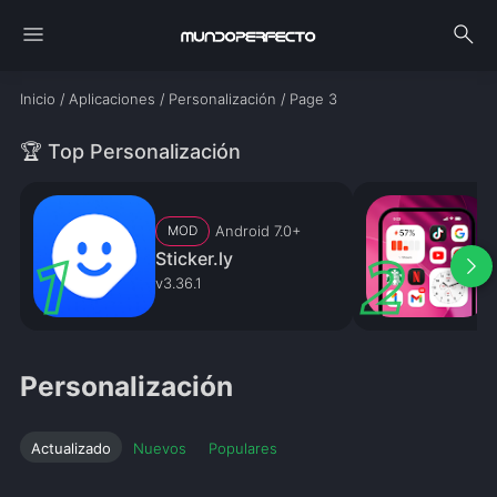
menu
search
Inicio
/
Aplicaciones
/
Personalización
/
Page 3
🏆 Top Personalización
Android 7.0+
MOD
Sticker.ly
arrow_forward_ios
v3.36.1
v
Personalización
Actualizado
Nuevos
Populares